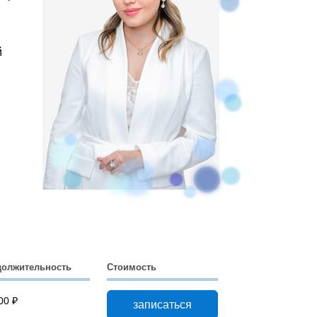
й
должительность
Стоимость
00 ₽
записаться