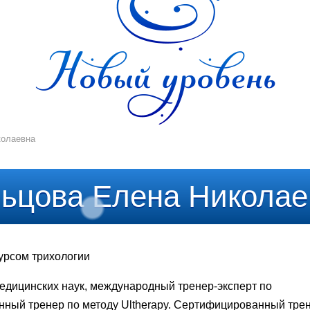
колаевна
льцова Елена Николае
урсом трихологии
медицинских наук, международный тренер-эксперт по
ный тренер по методу Ultherapy. Сертифицированный тре