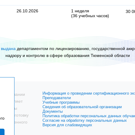
26.10.2026
1 неделя
30 0
(36 учебных часов)
я
выдана
департаментом по лицензированию, государственной аккр
надзору
и контролю
в сфере
образования Тюменской области
Информация о проведении сертификационного эк
образовании
Преподаватели
а позволяет
Учебные программы
Сведения об образовательной организации
ть циклы
Документы
ереподготовку
Политика обработки персональных данных обуч
его
Согласие на обработку персональных данных
становленного
Версия для слабовидящих
ю силу